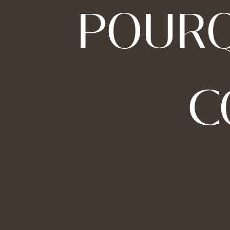
POURQ
C