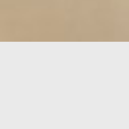
Ein
authentisches
Erlebnis,
maßgeschneidert
Nur einen Steinwurf vom See entfernt, im historischen
Zentrum von Garda, erwarten Sie 59 elegante Zimmer,
jedes einzigartig, ein frisch zubereitetes süßes und
herzhaftes Frühstück, anspruchsvolle und saisonale