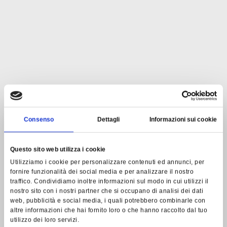
Consenso
Dettagli
Informazioni sui cookie
Questo sito web utilizza i cookie
Utilizziamo i cookie per personalizzare contenuti ed annunci, per
H
i
e
r
i
s
t
d
i
e
fornire funzionalità dei social media e per analizzare il nostro
traffico. Condividiamo inoltre informazioni sul modo in cui utilizzi il
nostro sito con i nostri partner che si occupano di analisi dei dati
G
a
s
t
f
r
e
u
n
d
s
c
h
a
f
t
web, pubblicità e social media, i quali potrebbero combinarle con
altre informazioni che hai fornito loro o che hanno raccolto dal tuo
z
u
H
a
u
s
e
utilizzo dei loro servizi.