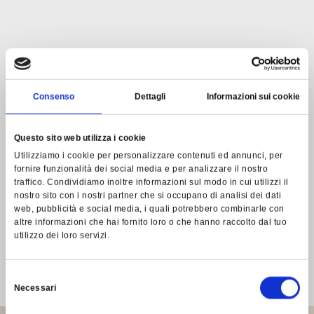
Consenso
Dettagli
Informazioni sui cookie
Questo sito web utilizza i cookie
Utilizziamo i cookie per personalizzare contenuti ed annunci, per
D
o
v
e
fornire funzionalità dei social media e per analizzare il nostro
traffico. Condividiamo inoltre informazioni sul modo in cui utilizzi il
nostro sito con i nostri partner che si occupano di analisi dei dati
l
'
o
s
p
i
t
a
l
i
t
à
web, pubblicità e social media, i quali potrebbero combinarle con
altre informazioni che hai fornito loro o che hanno raccolto dal tuo
è
d
i
c
a
s
a
utilizzo dei loro servizi.
Selezione
Necessari
del
consenso