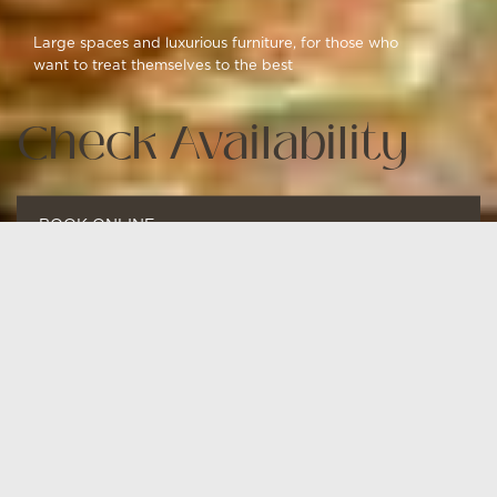
Large spaces and luxurious furniture, for those who
want to treat themselves to the best
Check Availability
BOOK ONLINE
FROM
TO