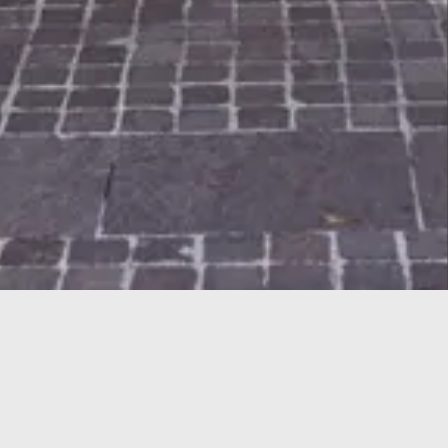
 products in the
, top-quality