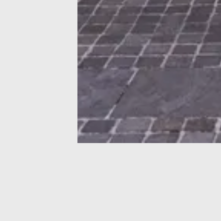
on and curiosity, we create high-quality confectionery
ory of our pastry shop, made only with fresh, seasonal
ingredients.