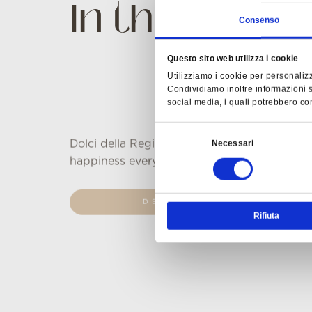
I
n
t
h
e
o
l
d
t
o
Consenso
o
f
G
Questo sito web utilizza i cookie
Utilizziamo i cookie per personalizz
Condividiamo inoltre informazioni su
social media, i quali potrebbero com
Selezione
Dolci della Regina gives little moments of
Necessari
del
happiness every day.
consenso
DISCOVER THE EXPERIENCE
Rifiuta