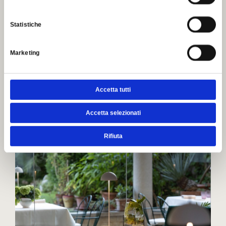
Statistiche
Escapade romantique
Marketing
1 NIGHT
Dîner aux chandelles, massage à deux et... room service
pour le petit-déjeuner !
Accetta tutti
Accetta selezionati
Détails
Rifiuta