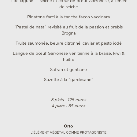
“Lac-lagune” – seiche et cœur de bœuf Garronese, à l'encre
de seiche
Rigatone farci à la tanche façon vaccinara
“Pastel de nata” revisité au fruit de la passion et brebis
Brogna
Truite saumonée, beurre citronné, caviar et pesto iodé
Langue de bœuf Garronese vénitienne à la braise, kiwi &
huître
Safran et gentiane
Suzette à la “gardesane”
8 plats - 125 euros
4 plats - 85 euros
Orto
L'ÉLÉMENT VÉGÉTAL COMME PROTAGONISTE