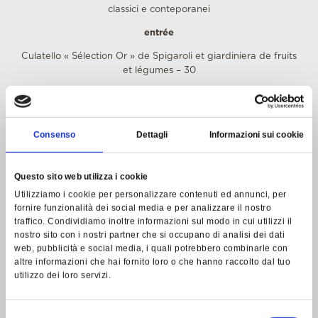
classici e conteporanei
entrée
Culatello « Sélection Or » de Spigaroli et giardiniera de fruits
et légumes
–
30
Huître de lac
–
25
Terrine de foie gras de canard, cerises épicées
–
30
Consenso
Dettagli
Informazioni sui cookie
Tartare de bœuf Garronese et caviar
–
50
plats
Questo sito web utilizza i cookie
Lasagne en tortello, ragoût de gésier et truffe d’été
– 35
Utilizziamo i cookie per personalizzare contenuti ed annunci, per
fornire funzionalità dei social media e per analizzare il nostro
Risotto Carnaroli « Gran Riserva » au citron et braise
traffico. Condividiamo inoltre informazioni sul modo in cui utilizzi il
marine
– 35
nostro sito con i nostri partner che si occupano di analisi dei dati
web, pubblicità e social media, i quali potrebbero combinarle con
Ramen aux saveurs du lac
– 30
altre informazioni che hai fornito loro o che hanno raccolto dal tuo
plats principaux
utilizzo dei loro servizi.
Turbot, sauce arrabbiata – 40
Selezione