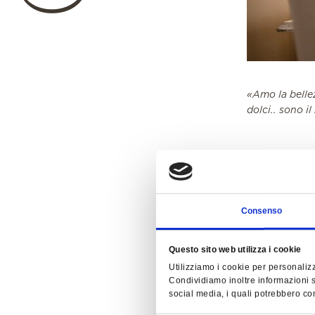
«Amo la bellez
dolci.. sono i
L'elegante sce
stanze, tutte 
Consenso
esploratrice d
dell'Hotel, de
variano per c
Questo sito web utilizza i cookie
alternati in b
Utilizziamo i cookie per personalizz
innamorasse p
Condividiamo inoltre informazioni su
social media, i quali potrebbero com
Antichità ed A