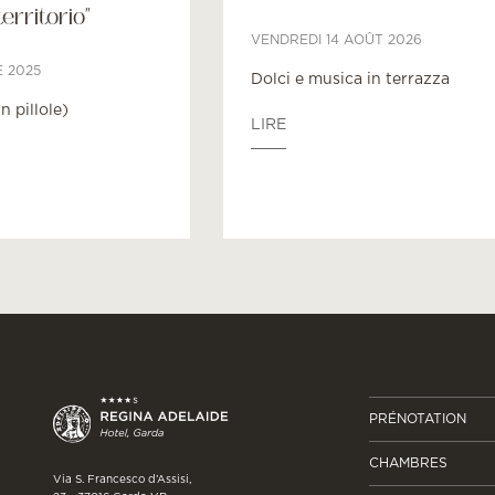
territorio"
VENDREDI 14 AOÛT 2026
E 2025
Dolci e musica in terrazza
in pillole)
LIRE
PRÉNOTATION
CHAMBRES
Via S. Francesco d’Assisi,