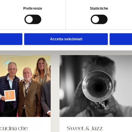
Preferenze
Statistiche
es contes et événem
Accetta selezionati
"cucina che
Sweet & Jazz