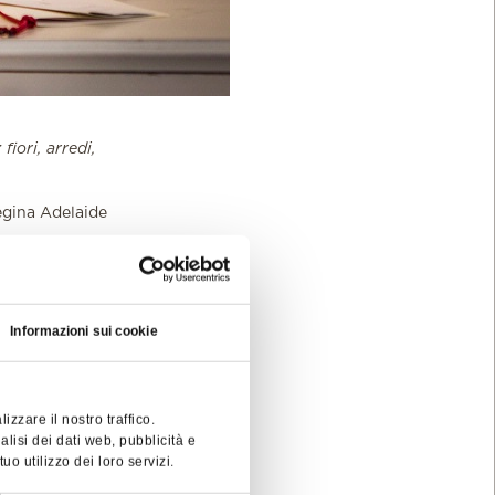
iori, arredi,
Regina Adelaide
elle nostre 59
i, instancabile
Informazioni sui cookie
i arredi
nte da lei;
mente
hi se ne
zzare il nostro traffico.
l Borgo
alisi dei dati web, pubblicità e
o utilizzo dei loro servizi.
ente l'Hotel.