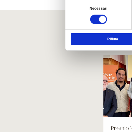
Selezione
Necessari
del
consenso
Autr
Rifiuta
Premio 