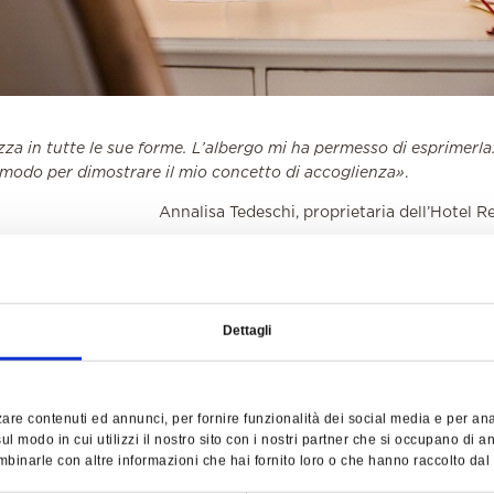
za in tutte le sue forme. L’albergo mi ha permesso di esprimerla: f
l modo per dimostrare il mio concetto di accoglienza»
.
Annalisa Tedeschi, proprietaria dell’Hotel 
lta di mobili d'epoca, oggetti di design e complementi d'arredo d
diverse l’una dall’altra, è frutto della passione di Annalisa Tedesch
Dettagli
i negozietti d'antiquariato e mercatini vintage in tutta Europa. Gl
lla Pasticceria e del Ristorante Gourmet sono studiati personalme
omposizione e allestimento durante la stagione e sono continua
ase a nuove scoperte, acquisizioni o realizzazioni su misura. Per c
are contenuti ed annunci, per fornire funzionalità dei social media e per anali
erdutamente (e succede spesso!) è possibile acquistarli presso i
l modo in cui utilizzi il nostro sito con i nostri partner che si occupano di an
binarle con altre informazioni che hai fornito loro o che hanno raccolto dal tu
rte, elegante negozio di mobili d'epoca e oggetti di design, adiac