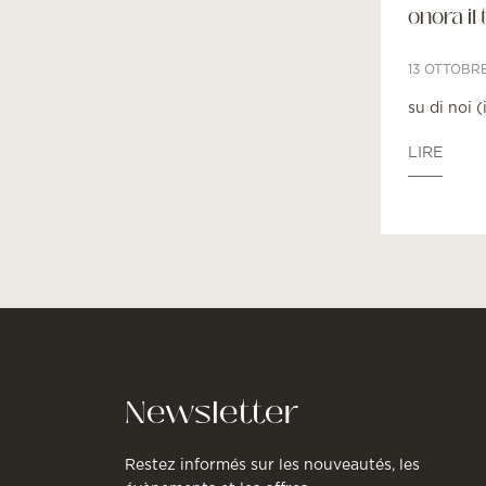
onora il 
13 OTTOBR
su di noi (
LIRE
Newsletter
Restez informés sur les nouveautés, les