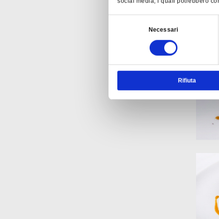
social media, i quali potrebbero com
Selezione
Necessari
del
consenso
Rifiuta