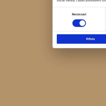
social media, i quali potrebbero com
Selezione
Necessari
del
consenso
Rifiuta