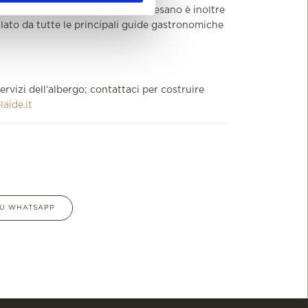
on forti radici sul territorio gardesano è inoltre
alato da tutte le principali guide gastronomiche
servizi dell’albergo; contattaci per costruire
aide.it
 SU WHATSAPP