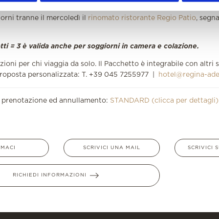
, per chi desidera un'esperienza di gusto più originale e creativa c
iorni tranne il mercoledì il
rinomato ristorante Regio Patio
, segn
tti = 3 è valida anche per soggiorni in camera e colazione.
zioni per chi viaggia da solo. Il Pacchetto è integrabile con altri 
roposta personalizzata: T. +39 045 7255977 |
hotel@regina-adel
i prenotazione ed annullamento:
STANDARD (clicca per dettagli)
AMACI
SCRIVICI UNA MAIL
SCRIVICI
RICHIEDI INFORMAZIONI