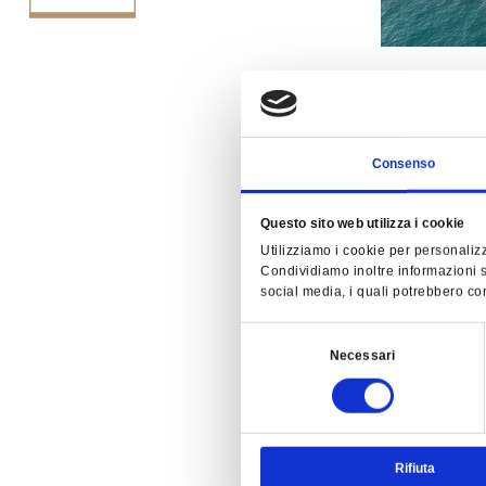
7 Aprile - 30
In questo peri
"dolce vita" a
Consenso
Sono compresi
Questo sito web utilizza i cookie
Colazio
ampia se
Utilizziamo i cookie per personalizz
Condividiamo inoltre informazioni su
Menù se
social media, i quali potrebbero com
Costant
della R
Selezione
Entrata 
Necessari
del
idromas
consenso
Palestra
Wi-Fi in
Parcheg
Noleggio
Rifiuta