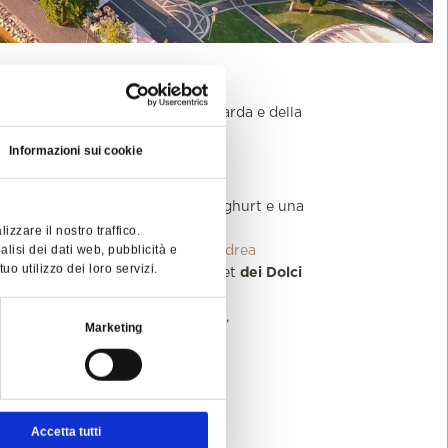
 per godere delle bellezze del Garda e della
Informazioni sui cookie
serie artgianali, torte, frutta, yoghurt e una
a nostra cucina.
zzare il nostro traffico.
alisi dei dati web, pubblicità e
ta del Giorno curata dallo chef
Andrea
o utilizzo dei loro servizi.
iosa selezione
al carrello o a buffet
dei Dolci
de
con piscina coperta riscaldata,
Marketing
Accetta tutti