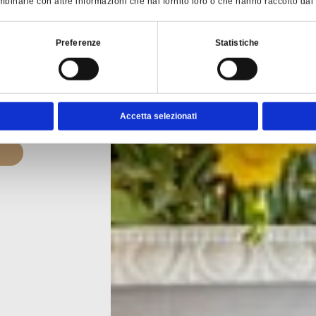
binarle con altre informazioni che hai fornito loro o che hanno raccolto dal tu
a
è un
Preferenze
Statistiche
r
Accetta selezionati