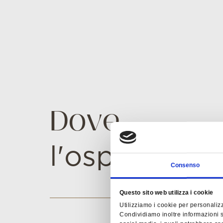
D
o
v
e
l
'
o
s
p
i
t
a
l
i
t
à
Consenso
è
d
i
Questo sito web utilizza i cookie
Utilizziamo i cookie per personalizz
Condividiamo inoltre informazioni su