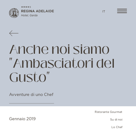
IT
Anche noi siamo
"Ambasciatori del
Gusto"
Avventure di uno Chef
Ristorante Gourmet
Gennaio 2019
Su di noi
Lo Chef