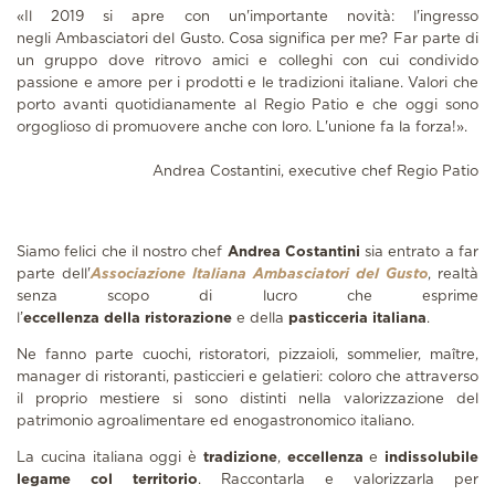
«Il 2019 si apre con un'importante novità: l'ingresso
negli Ambasciatori del Gusto. Cosa significa per me? Far parte di
un gruppo dove ritrovo amici e colleghi con cui condivido
passione e amore per i prodotti e le tradizioni italiane. Valori che
porto avanti quotidianamente al Regio Patio e che oggi sono
orgoglioso di promuovere anche con loro. L'unione fa la forza!».
Andrea Costantini, executive chef Regio Patio
Siamo felici che il nostro chef
Andrea Costantini
sia entrato a far
parte dell'
Associazione Italiana Ambasciatori del Gusto
, realtà
senza scopo di lucro che esprime
l’
eccellenza della ristorazione
e della
pasticceria italiana
.
Ne fanno parte cuochi, ristoratori, pizzaioli, sommelier, maître,
manager di ristoranti, pasticcieri e gelatieri: coloro che attraverso
il proprio mestiere si sono distinti nella valorizzazione del
patrimonio agroalimentare ed enogastronomico italiano.
La cucina italiana oggi è
tradizione
,
eccellenza
e
indissolubile
legame col territorio
. Raccontarla e valorizzarla per