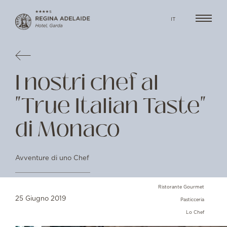
IT
I nostri chef al
"True Italian Taste"
di Monaco
Avventure di uno Chef
Ristorante Gourmet
25 Giugno 2019
Pasticceria
Lo Chef