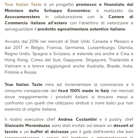
True Italian Taste
è un progetto
promosso e finanziato dal
Ministero dello Sviluppo Economico
; è realizzato da
Assocamerestero
in collaborazione con le
Camere di
Commercio italiane all'estero
con l'obiettivo di valorizzare e
salvaguardare il
prodotto agroalimentare autentico italiano
.
Avviato dal 2016 nei mercati di Stati Uniti, Canada e Messico e
dal 2017 in Belgio, Francia, Germania, Lussemburgo, Olanda,
Regno Unito, Spagna e Svizzera, si estende ora anche a Cina e
Hong Kong, Corea del Sud, Giappone, Singapore, Thailandia e
Vietnam e a breve raggiungerà anche Australia, Brasile, India,
Polonia e Russia.
True Italian Taste
mira ad incrementare la conoscenza e il
consumo consapevole del
food 100% made in Italy
nei mercati
dove maggiormente i prodotti italiani si trovano messi a
confronto con quelli che utilizzano simboli o nomi italici pur non
essendo di origine italiana.
Il nostro executive chef
Andrea Costantini
e il pastry chef
Giancarlo Moranduzzo
sono stati invitati ad ideare un
dessert al
tavolo
e un
buffet di dolcezze
per il galà dell'evento che ben