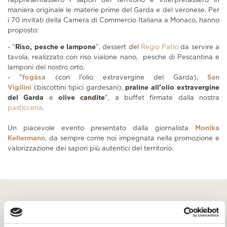
rappresentassero i sapori del territorio e interpretassero in
maniera originale le materie prime del Garda e del veronese. Per
i 70 invitati della Camera di Commercio Italiana a Monaco, hanno
proposto:
- “
Riso, pesche e lampone
”, dessert del
Regio Patio
da servire a
tavola, realizzato con riso vialone nano, pesche di Pescantina e
lamponi del nostro orto.
- "
fogàsa
(con l'olio extravergine del Garda),
San
Vigilini
(biscottini tipici gardesani),
praline all’olio extravergine
del Garda
e
olive candite
", a buffet firmate dalla nostra
pasticceria
.
Un piacevole evento presentato dalla giornalista
Monika
Kellermann
, da sempre come noi impegnata nella promozione e
valorizzazione dei sapori più autentici del territorio.
Altre storie ed eventi