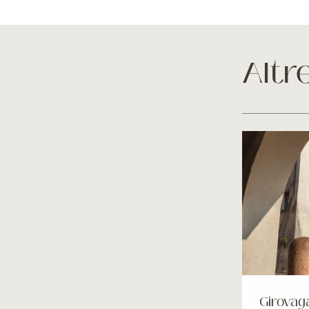
Altr
Girovag