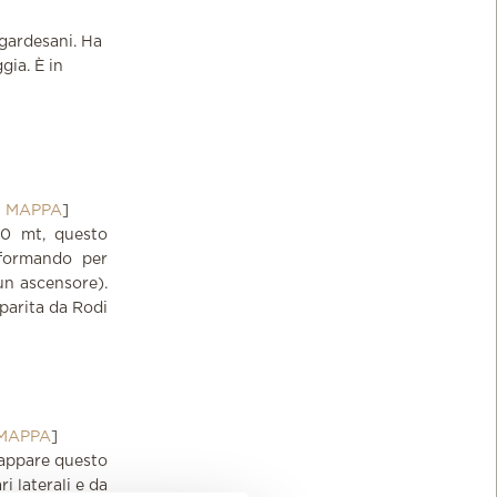
 gardesani. Ha
gia. È in
→
MAPPA
]
00 mt, questo
formando per
un ascensore).
parita da Rodi
MAPPA
]
, appare questo
i laterali e da