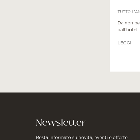
TUTTO L'A
Da non per
dall'hotel
LEGGI
Newsletter
Resta informato su novità, eventi e offerte