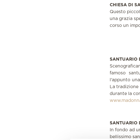
CHIESA DI 
Questo piccolo
una grazia spe
corso un impo
SANTUARIO
Scenografica
famoso sant
l'appunto una
La tradizione
durante la co
www.madonnad
SANTUARIO 
In fondo ad un
bellissimo san