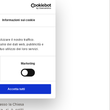
affigurante la
gredito da un
a statua tornò
Cappella a Lei
Informazioni sui cookie
zzare il nostro traffico.
alisi dei dati web, pubblicità e
o utilizzo dei loro servizi.
coglimento per
 momenti della
Marketing
Accetta tutti
esso la Chiesa