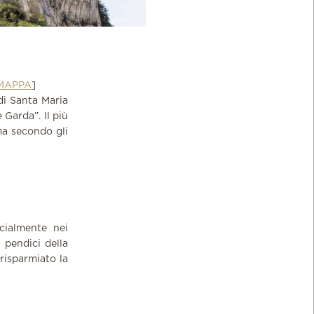
MAPPA
]
di Santa Maria
e Garda
”. Il più
ma secondo gli
cialmente nei
 pendici della
risparmiato la