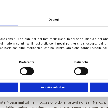
l nome deriva dalla miracolosa apparizione di una statuina r
istata su un frassino da un pastore dopo essere satato ag
i la portò a casa, volendo esserne il solo custode, ma la piccol
del frassino. Oggi la si può ammirare si può ammirare nella 
Dettagli
delfrassino.it
are contenuti ed annunci, per fornire funzionalità dei social media e per anali
l modo in cui utilizzi il nostro sito con i nostri partner che si occupano di an
AN GIORGIO
[15 min di auto dall'hotel →
MAPPA
]
binarle con altre informazioni che hai fornito loro o che hanno raccolto dal tu
naci Benedettini Camaldolesi, è un luogo di pace, silenzio e rac
individuale; agli interessati, è consentono partecipare a tutti i
Preferenze
Statistiche
rispetto della comunità religiosa che vi vive e lavora.
giorgio.it
Calendario Celebrazioni
Accetta selezionati
Candelora, Santuario della Madonna della Corona
anta Messa mattutina in occasione della festività di San Marco pr