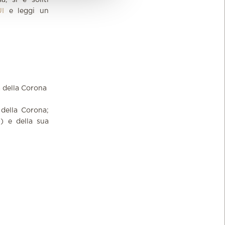
, si è soliti
I
e leggi un
a della Corona
della Corona;
) e della sua