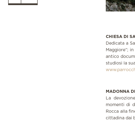
CHIESA DI S
Dedicata a Sa
Maggiore”; in
antico docume
studiosi la su
www.parrocc
MADONNA DE
La devozione
momenti di dif
Rocca alla fi
cittadina dai 