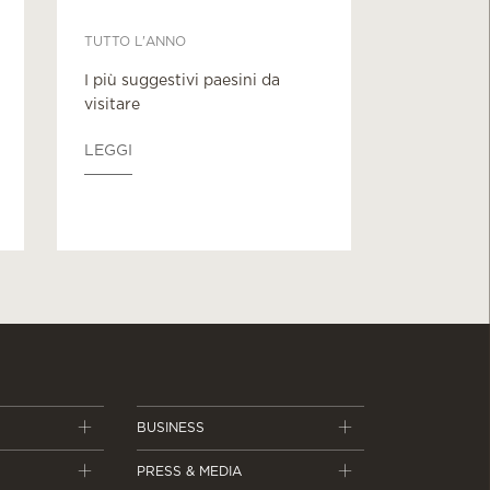
TUTTO L'ANNO
I più suggestivi paesini da
visitare
LEGGI
BUSINESS
PRESS & MEDIA