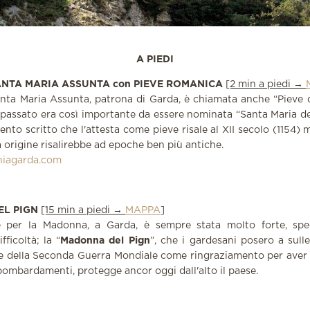
A PIEDI
ANTA MARIA ASSUNTA con PIEVE ROMANICA
[2 min a piedi →
nta Maria Assunta, patrona di Garda, è chiamata anche “Pieve 
 passato era così importante da essere nominata “
Santa Maria d
nto scritto che l'attesta come pieve risale al XII secolo (1154) 
a origine risalirebbe ad epoche ben più antiche.
hiagarda.com
L PIGN
[15 min a piedi →
MAPPA
]
 per la Madonna, a Garda, è sempre stata molto forte, spe
ficoltà; la “
Madonna del
Pign
”, che i gardesani posero a sulle
ne della Seconda Guerra Mondiale come ringraziamento per aver 
bombardamenti, protegge ancor oggi dall'alto il paese.