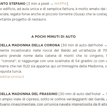
SANTO STEFANO
[3 min a piedi →
MAPPA
]
 edificio, ad aula unica e di semplice fattura, è molto amato dai
ciale, legata forse anche al piccolo torrente (Gusa) che la costeg
rtante progetto di restauro.
A POCHI MINUTI DI AUTO
 DELLA MADONNA DELLA CORONA
[30 min di auto dall'hotel 
mente incastonato nelle rocce del Baldo ad un'altezza di 7
uario prende nome dalla catena di monti che lo cingono, 
 "corona"; si raggiunge con una scalinata di 54 gradini (o con 
 narra che nel 1522 sia apparsa qui un'Immagine della Madonna, s
nquista turca.
ellacorona.it
DELLA MADONNA DEL FRASSINO
[30 min di auto dall'hotel →
 ampio viale di cipressi, sotto le colline verdeggianti del Garda
tuario rinascimentale, con un’unica navata impreziosita da 8 altar