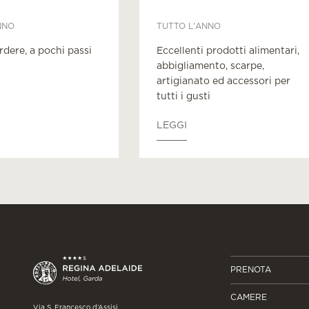
NNO
TUTTO L'ANNO
dere, a pochi passi
Eccellenti prodotti alimentari,
abbigliamento, scarpe,
artigianato ed accessori per
tutti i gusti
LEGGI
PRENOTA
CAMERE
Via S. Francesco d’Assisi,