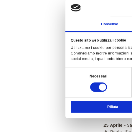
2 cappelle. I
Madonna, avv
serpente. Egl
sulla pianta 
Consenso
dedicata.
www.santuario
Questo sito web utilizza i cookie
Utilizziamo i cookie per personalizz
Condividiamo inoltre informazioni su
EREMO DI S
social media, i quali potrebbero com
Gestito da Mo
la preghiera 
Selezione
Necessari
preghiera nel 
del
www.eremosan
consenso
Rifiuta
2 Febbraio
- 
25 Aprile
- S