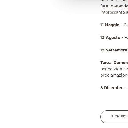
di Punta San
fare merenda
interessante 
11 Maggio
- Ce
15 Agosto
- F
15 Settembre
Terza Domen
benedizione 
proclamazione
8 Dicembre
- 
RICHIED