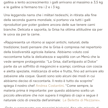
gallina a lento accrescimento: i galli arrivano al massimo a 3,5 kg
e le galline si fermano tra i 2 e i 3 kg.
Una leggenda narra che i militari tedeschi, in ritirata alla fine
della seconda guerra mondiale, si portano via tutti i galli
riproduttori per poter godere ancora delle sue tenere carni
bianche. Delicata e saporita, la Grisa ha ottima attitudine sia per
le uova sia per la carne.
«Rappresenta un ritorno ai sapori antichi, naturali, della
tradizione; basti pensare che la Grisa è compresa nel repertorio
della biodiversità agricola italiana. Abbiamo voluto così
raccontarne tutta la delicatezza e sapidità con un Menù che la
vede sempre protagonista: “La Grisa, dall’antipasto al Dolce”
parte da un soffritto di magoncini e scampi, continua con coscia
e aletta speziate, misticanza di erbe e frutta, fino ad arrivare allo
zabaione alla coque. Questi sono solo alcuni dei modi in cui
abbiamo deciso di raccontarla. Il resto è tutto da scoprire”
spiega il nostro chef
Andrea Costantini
. “Come sempre, la
materia prima è importante: per questo abbiamo scelto un
piccolo allevatore che non supera il migliaio di capi e segue il
naturale ciclo di crescita dell’animale:
Le Bellette di Mezzane».