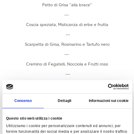
Petto di Grisa “alla brace”
---
Coscia speziata, Misticanza di erbe e frutta
---
Scarpetta di Grisa, Rosmarino e Tartufo nero
---
Cremino di Fegatelli, Nocciola e Frutti rossi
---
Zabaione à la coque
---
Consenso
Dettagli
Informazioni sui cookie
Meringa e Agrumi
Questo sito web utilizza i cookie
La Grisa compare spesso in Carta durante l'anno tra gli
Utilizziamo i cookie per personalizzare contenuti ed annunci, per
ingredienti delle creazioni di Andrea.
fornire funzionalità dei social media e per analizzare il nostro traffico.