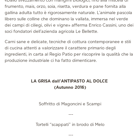
«Dallo svezzamento con mangimi biologici, fino alla miscela di
frumento, mais, orzo, soia, risetta, verdura e pane fornita alla
gallina adulta tutto è rigorosamente naturale. L’animale pascola
libero sulle colline che dominano la vallata, immersa nel verde
dei campi di ciliegi, olivi e vigne» afferma Enrico Cassini, uno dei
soci fondatori dell’azienda agricola Le Bellette.
Carni sane e delicate, tecniche di cottura contemporanee e stili
di cucina attenti a valorizzare il carattere primario degli
ingredienti, in carta al Regio Patio per riscoprire la qualità che la
produzione industriale ci ha fatto dimenticare.
LA GRISA dall'ANTIPASTO AL DOLCE
(Autunno 2016)
Soffritto di Magoncini e Scampi
---
Tortelli “scappati” in brodo di Melo
---