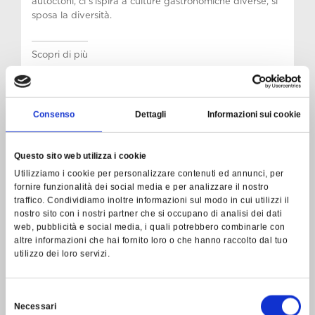
autoctoni, ci s’ispira a culture gastronomiche diverse, si
sposa la diversità.
Scopri di più
07.01.2025
Consenso
Dettagli
Informazioni sui cookie
Nordest dei sapori: consigli dei
Questo sito web utilizza i cookie
critici
Utilizziamo i cookie per personalizzare contenuti ed annunci, per
fornire funzionalità dei social media e per analizzare il nostro
Il Gazzettino - Claudio De Min
traffico. Condividiamo inoltre informazioni sul modo in cui utilizzi il
nostro sito con i nostri partner che si occupano di analisi dei dati
Andrea Costantini interpreta il lago e il territorio con lo
web, pubblicità e social media, i quali potrebbero combinarle con
stupore di chi sa osservare curiosamente il mondo
altre informazioni che hai fornito loro o che hanno raccolto dal tuo
utilizzo dei loro servizi.
Scopri di più
Selezione
Necessari
del