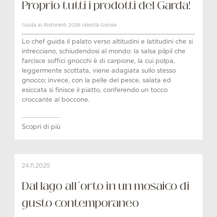
Proprio tutti i prodotti del Garda!
Guida ai Ristoranti 2026 Idenità Golose
Lo chef guida il palato verso altitudini e latitudini che si
intrecciano, schiudendosi al mondo: la salsa pilpil che
farcisce soffici gnocchi è di carpione, la cui polpa,
leggermente scottata, viene adagiata sullo stesso
gnocco; invece, con la pelle del pesce, salata ed
esiccata si finisce il piatto, conferendo un tocco
croccante al boccone.
Scopri di più
24.11.2025
Dal lago all’orto in un mosaico di
gusto contemporaneo