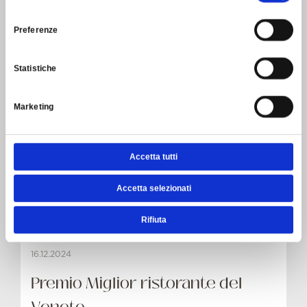
30.12.2024
consenso
Preferenze
Lago raffinato
Statistiche
Linkiesta gastronomika - Anna Prandoni
La cucina di lago più buona e ben realizzata d’Italia è
quella pensata e concretizzata da Andrea Costantini al
Marketing
ristorante dell’hotel Regina Adelaide a Garda. Un menu
sorprendente per gusto e concretezza, in una
meravigliosa sala rinnovata e condotta con maestria e
Accetta tutti
sapienza. Carta dei vini rock, a completare l’opera.
Accetta selezionati
Scopri di più
Rifiuta
16.12.2024
Premio Miglior ristorante del