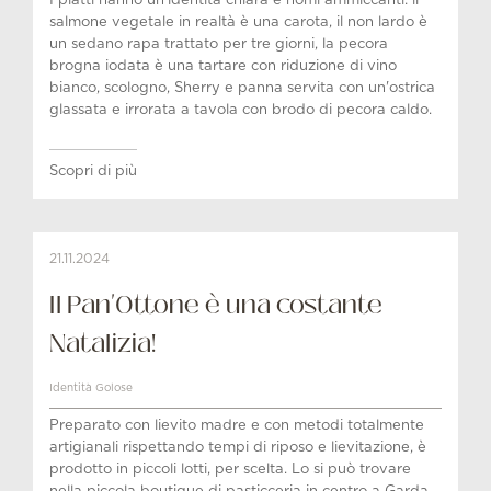
I piatti hanno un'identità chiara e nomi ammiccanti: il
salmone vegetale in realtà è una carota, il non lardo è
un sedano rapa trattato per tre giorni, la pecora
brogna iodata è una tartare con riduzione di vino
bianco, scologno, Sherry e panna servita con un'ostrica
glassata e irrorata a tavola con brodo di pecora caldo.
Scopri di più
21.11.2024
Il Pan'Ottone è una costante
Natalizia!
Identità Golose
Preparato con lievito madre e con metodi totalmente
artigianali rispettando tempi di riposo e lievitazione, è
prodotto in piccoli lotti, per scelta. Lo si può trovare