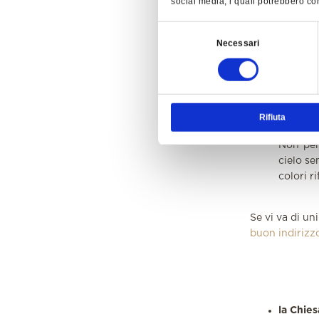
social media, i quali potrebbero com
gardesan
Selezione
il merc
Necessari
del
Il vene
consenso
paesano
o disse
accessor
Rifiuta
il tram
Non per
cielo se
colori r
Se vi va di un
buon indirizz
la Chie