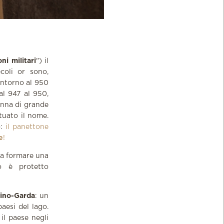
ni militari
") il
coli or sono,
intorno al 950
dal 947 al 950,
Donna di grande
tuato il nome.
o:
il
panettone
e
!
a a formare una
ro è protetto
rino-Garda
:
un
aesi del lago.
il paese negli