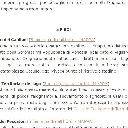
o enormi progressi per accogliere i turisti e molti traguardi
ci impegnamo a raggiungere!
a PIEDI
zo dei Capitani
[
5 min a piedi dall'hotel - MAPPA
]
 nella sua veste gotico-veneziana, ospitava il "Capitano del lag
to della Serenissima Repubblica di Venezia incaricato di vigilar
abbando. Originariamente affacciava direttamente sul la
o legate al muro sotto il porticato con anelli in ferro); su
ttata piazza Catullo, oggi vivace punto di ritrovo cittadino.
 Territoriale del lago
[
3 min a piedi dall'hotel - MAPPA
]
vicinarti alle nostre memorie più autentiche? Questo piccolo m
menti di pesca, falegnameria, allevamento e agricoltura usati da
no alla prima metà degli anni '50. Un'altra interessante esposi
ca sul Garda è ospitata all'interno del
Castello Scaligero di Torri 
 dei Pescatori
[
5 min a piedi dall'hotel - MAPPA
]