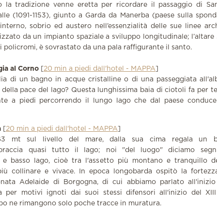
 la tradizione venne eretta per ricordare il passaggio di Sa
alle (1091-1153), giunto a Garda da Manerba (paese sulla spon
‘interno, sobrio ed austero nell’essenzialità delle sue linee ar
izzato da un impianto spaziale a sviluppo longitudinale; l’altar
 policromi, è sovrastato da una pala raffigurante il santo.
gia al Corno
[
20 min a piedi dall'hotel - MAPPA
]
lia di un bagno in acque cristalline o di una passeggiata all'a
della pace del lago? Questa lunghissima baia di ciotoli fa per t
nte a piedi percorrendo il lungo lago che dal paese conduc
a
[
20 min a piedi dall'hotel - MAPPA
]
63 mt sul livello del mare, dalla sua cima regala un 
raccia quasi tutto il lago; noi "del luogo" diciamo segni
o e basso lago, cioè tra l'assetto più montano e tranquillo de
più collinare e vivace. In epoca longobarda ospitò la fortezz
onata Adelaide di Borgogna, di cui abbiamo parlato all'inizio
 per motivi ignoti dai suoi stessi difensori all'inizio del XII
po ne rimangono solo poche tracce in muratura.