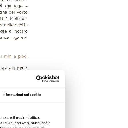
 pesca: diversi
ni del lago e
tina dal Porto
ta). Molti dei
o
: nelle ricette
ste al nostro
ianca regala al
[
1 min a piedi
oto del 1117, è
nti decorativi
fago in pietra
he il chiostro
Informazioni sui cookie
zzare il nostro traffico.
nza campanile,
alisi dei dati web, pubblicità e
costeggia. Noi