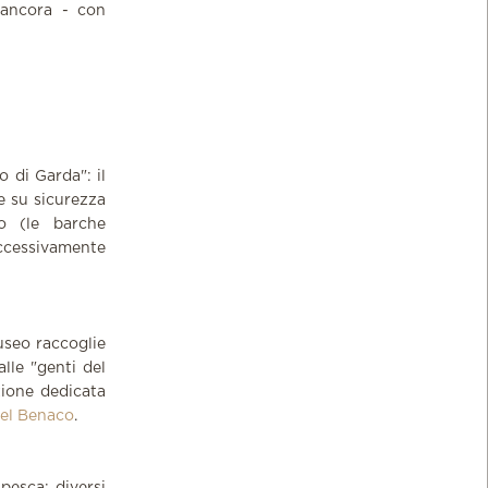
 ancora - con
o di Garda": il
e su sicurezza
go (le barche
ccessivamente
useo raccoglie
lle "genti del
zione dedicata
del Benaco
.