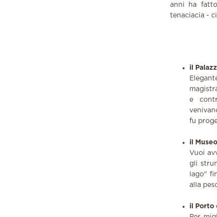
anni ha fatt
tenaciacia - 
il Palaz
Elegante
magistra
e contr
venivan
fu proge
il Museo
Vuoi av
gli stru
lago" fi
alla pes
il Porto