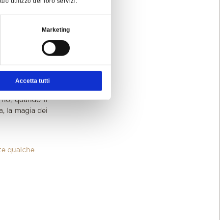
o utilizzo dei loro servizi.
tauro.
Marketing
lorato mercato
ai produttori
bigliamento e
cliccate QUI
.
Accetta tutti
rno, quando il
a, la magia dei
te qualche