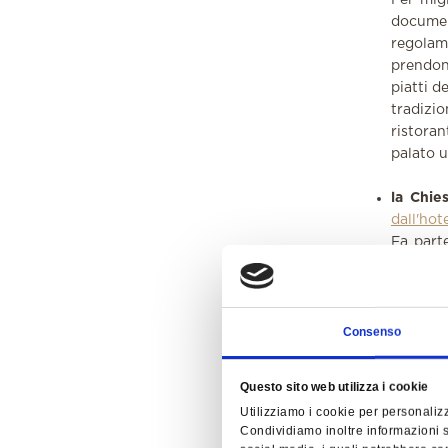
Per migl
documen
regolam
prendono
piatti d
tradizi
ristora
palato u
la Chie
dall'ho
Fa parte
stata qu
alto med
oolite d
adiacent
Consenso
Guida al
Questo sito web utilizza i cookie
la Chie
Utilizziamo i cookie per personalizz
Sebbene 
Condividiamo inoltre informazioni su
ha una 