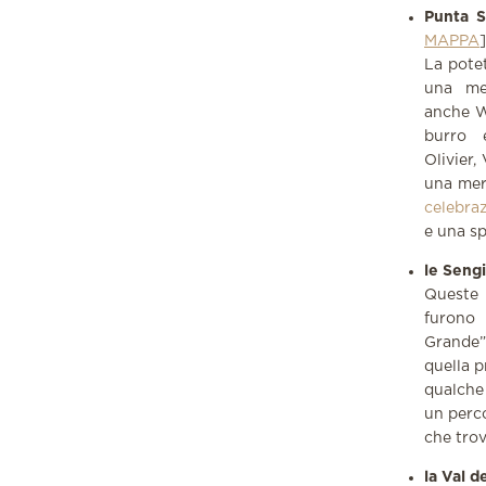
Punta S
MAPPA
]
La potet
una met
anche Wi
burro 
Olivier,
una mera
celebra
e una sp
le Sengi
Queste p
furono 
Grande”
quella p
qualche
un perco
che trov
la Val d