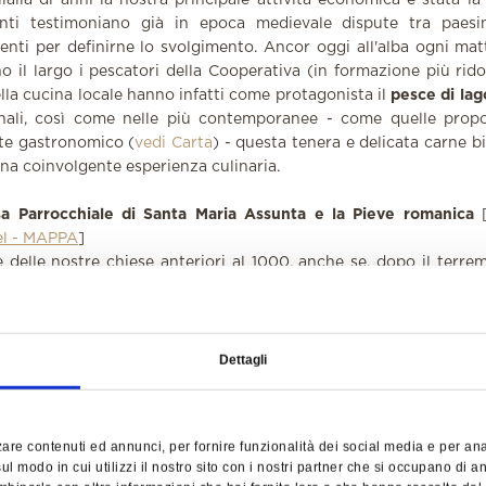
ialia di anni la nostra principale attività economica è stata la
ti testimoniano già in epoca medievale dispute tra paesi
enti per definirne lo svolgimento. Ancor oggi all'alba ogni mat
 il largo i pescatori della Cooperativa (in formazione più ridot
ella cucina locale hanno infatti come protagonista il
pesce di lag
onali, così come nelle più contemporanee - come quelle propo
nte gastronomico (
vedi Carta
) - questa tenera e delicata carne b
na coinvolgente esperienza culinaria.
sa Parrocchiale di Santa Maria Assunta e la Pieve romanica
tel - MAPPA
]
 delle nostre chiese anteriori al 1000, anche se, dopo il terrem
asi interamente ricostruita. Vi troverete comunque alcuni eleme
ievali tra cui un arco di pergula d'epoca longobarda e un sarco
i San Vigilio databile tra VIII e il IX secolo. Interessante anc
e.
Dettagli
la visita della chiesa e della pieve sul sito della parrocchia.
sa di Santo Stefano
[
3 min a piedi dall'hotel - MAPPA
]
are contenuti ed annunci, per fornire funzionalità dei social media e per anali
sia un piccolo edificio, ad aula unica, di semplice fattura e se
l modo in cui utilizzi il nostro sito con i nostri partner che si occupano di an
grazia speciale, legata forse anche al piccolo torrente che la 