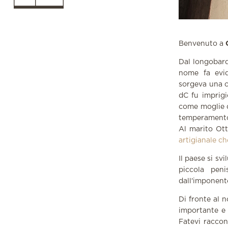
Benvenuto a
Dal longoba
nome fa evid
sorgeva una c
dC fu imprig
come moglie di
temperamento
Al marito Ott
artigianale c
Il paese si sv
piccola peni
dall'imponent
Di fronte al n
importante e 
Fatevi raccon