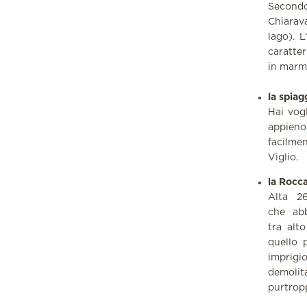
Secondo
Chiarav
lago). L
caratter
in marmi
la spiag
Hai vog
appieno 
facilme
Viglio.
la Rocc
Alta 2
che abb
tra alt
quello 
imprigi
demolita
purtrop