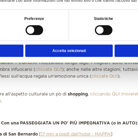
binarle con altre informazioni che hai fornito loro o che hanno raccolto dal tu
i ne siamo innamorati; è in corso un importante progetto di res
ato settimanale
[
davanti all'hotel e lungo lago
]
Preferenze
Statistiche
rdì mattina (9.00-13.00) vi suggeriamo di fare un salto al co
: potrete assaggiare qualche formaggio locale direttamente d
tarvi con un frutto di stagione. Troverete anche capi d'ab
i. Se volete conoscere anche i giorni di mercato nei paesi vicini,
Accetta selezionati
onto!
[
davanti all'hotel
]
detevi i tramonti mozzafiato lungo lago. I migliori sono d'inve
mbra infuocarsi (
cliccate QUI
); anche nelle altre stagioni, tuttavi
iflessi sull'acqua regala un'emozione unica (
cliccate QUI
).
ire all'aspetto culturale un pò di
shopping
,
cliccando QUI trovere
o
.
Con una PASSEGGIATA UN PO' PIÙ IMPEGNATIVA (o in AUTO)
sa di San Bernardo
[
17 min a piedi dall'hotel - MAPPA
]