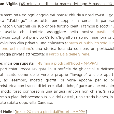
an Vigilio
[45 min a piedi se la marea del lago è bassa o 10
e ammirate da ogni angolo del paese: chiude a nord ovest il gol
a "d'obbligo" sopratutto per coppie in cerca di panoram
nston Churchill (in suo onore furono ideati i famosi biscotti "
e uvetta che tpotete assaggiare nella nostra
pasticcer
 Vivien Leigh e il principe Carlo d'Inghilterra se ne innamoraron
vigliosa villa privata, una chiesetta (
aperta al pubblico solo il 2
zione del mattino
), una storica locanda con bar, un porticcio
iaggia privata attrezzata: il
Parco Baia delle Sirene
.
e: incisioni rupestri
[
45 min a piedi dall'hotel - MAPPA
]
articolari rocce levigate in superficie da ghiacciai e dall’acq
utilizzate come delle vere e proprie “lavagne” a cielo apert
, ad esempio, mostra graffiti di varie epoche per lo pi
reistorica con tracce di lettere alfabetiche, figure umane ed anima
 modo forse connesse in una sintassi ancora non chiara. Si r
rso a piedi imboccando la "via dei Castei", una strada bianca, in 
ate subito dopo villa Canossa.
ei Mulini
[
inzio: 20 min a piedi dall'hotel - MAPPA
]