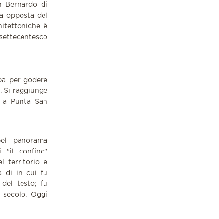
n Bernardo di
da opposta del
chitettoniche è
e settecentesco
lba per godere
e. Si raggiunge
e a Punta San
bel panorama
 "il confine"
l territorio e
a di in cui fu
 del testo; fu
I secolo. Oggi