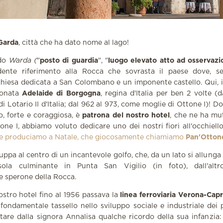
Garda
, città che ha dato nome al lago!
rdo
Warda (
"
posto di guardia
", "
luogo elevato atto ad osservazio
ente riferimento alla Rocca che sovrasta il paese dove, se
hiesa dedicata a San Colombano e un imponente castello. Qui, 
ionata
Adelaide di Borgogna
, regina d'Italia per ben 2 volte (
 Lotario II d'Italia; dal 962 al 973, come moglie di Ottone I)! 
, forte e coraggiosa, è
patrona del nostro hotel
, che ne ha mu
one I, abbiamo voluto dedicare uno dei nostri fiori all'occhiell
he produciamo a Natale, che giocosamente chiamiamo
Pan'Otton
iluppa al centro di un incantevole golfo, che, da un lato si allung
sola culminante in Punta San Vigilio (in foto), dall'alt
e sperone della Rocca.
ostro hotel fino al 1956 passava la
linea ferroviaria Verona-Cap
fondamentale tassello nello sviluppo sociale e industriale dei p
tare dalla signora Annalisa qualche ricordo della sua infanzia: 