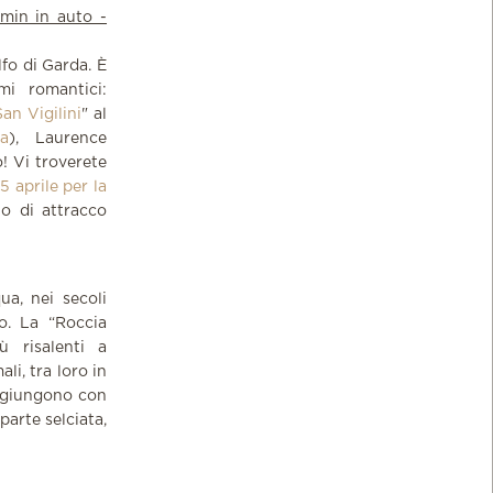
 min in auto -
fo di Garda. È
i romantici:
San Vigilini
" al
ia
), Laurence
o! Vi troverete
5 aprile per la
lo di attracco
ua, nei secoli
o. La “Roccia
ù risalenti a
li, tra loro in
aggiungono con
parte selciata,